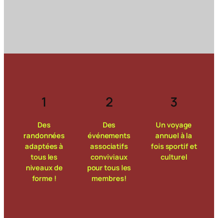
1
2
3
Des
Des
Un voyage
randonnées
événements
annuel à la
adaptées à
associatifs
fois sportif et
tous les
conviviaux
culturel
niveaux de
pour tous les
forme !
membres!