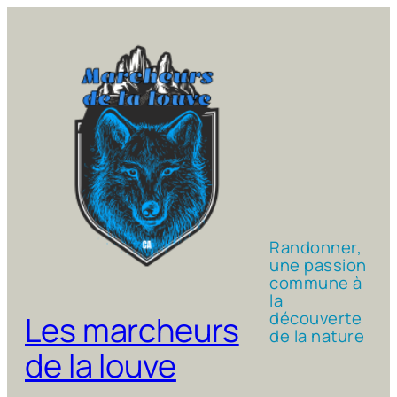
Aller
au
contenu
Randonner,
une passion
commune à
la
découverte
Les marcheurs
de la nature
de la louve