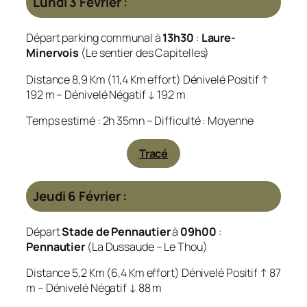
Lundi 3 Février :
Départ parking communal à
13h30
:
Laure-
Minervois
(Le sentier des Capitelles)
Distance 8,9 Km (11,4 Km effort) Dénivelé Positif ↑
192 m – Dénivelé Négatif ↓ 192 m
Temps estimé : 2h 35mn – Difficulté : Moyenne
Tracé
Jeudi 6 Février :
Départ
Stade de Pennautier
à
09h00
:
Pennautier
(La Dussaude – Le Thou)
Distance 5,2 Km (6,4 Km effort) Dénivelé Positif ↑ 87
m – Dénivelé Négatif ↓ 88 m