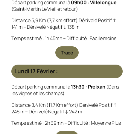
Départ parking communal à
09h00
:
Villelongue
(Saint-Martin Le Vieil et retour)
Distance 5,9 Km (7,7 Km effort) Dénivelé Positif ↑
141 m – Dénivelé Négatif ↓ 138 m
Temps estimé : 1h 45mn – Difficulté : Facile moins
Tracé
Lundi 17 Février :
Départ parking communal à
13h30
:
Preixan
(Dans
les vignes et les champs)
Distance 8,4 Km (11,7 Km effort) Dénivelé Positif ↑
245 m – Dénivelé Négatif ↓ 242 m
Temps estimé : 2h 39mn – Difficulté : Moyenne Plus