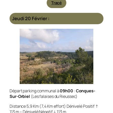
Tracé
Jeudi 20 Février :
Départ parking communal à
09h00
:
Conques-
Sur-Orbiel
(Les falaises du Rieussec)
Distance 5,9 Km (7,4 Km effort) Dénivelé Positif ↑
113 m – Dénivelé Négatif ↓ 113 m