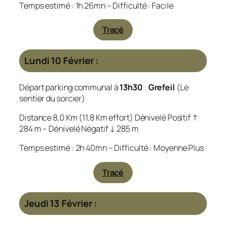
Temps estimé : 1h 26mn – Difficulté : Facile
Tracé
Lundi 10 Février :
Départ parking communal à
13h30
:
Grefeil
(Le
sentier du sorcier)
Distance 8,0 Km (11,8 Km effort) Dénivelé Positif ↑
284 m – Dénivelé Négatif ↓ 285 m
Temps estimé : 2h 40mn – Difficulté : Moyenne Plus
Tracé
Jeudi 13 Février :