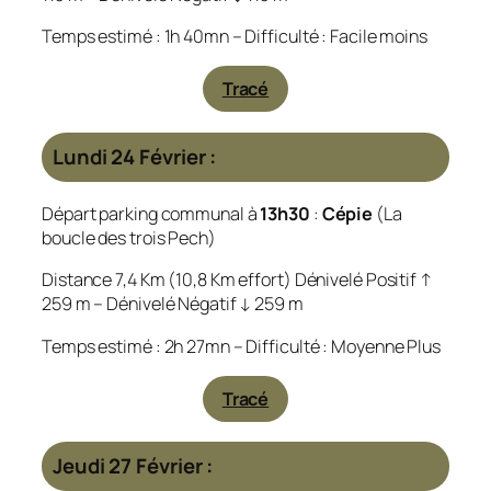
Temps estimé : 1h 40mn – Difficulté : Facile moins
Tracé
Lundi 24 Février :
Départ parking communal à
13h30
:
Cépie
(La
boucle des trois Pech)
Distance 7,4 Km (10,8 Km effort) Dénivelé Positif ↑
259 m – Dénivelé Négatif ↓ 259 m
Temps estimé : 2h 27mn – Difficulté : Moyenne Plus
Tracé
Jeudi 27 Février :