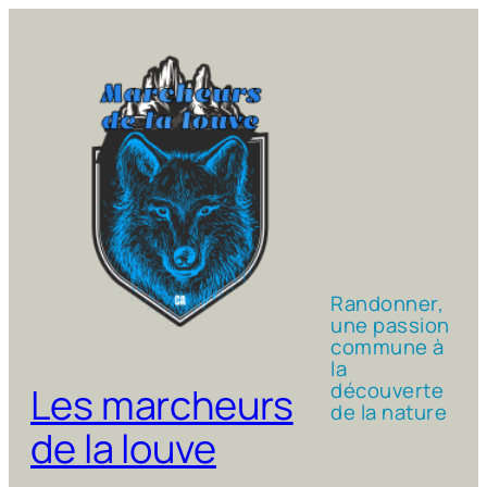
Aller
au
contenu
Randonner,
une passion
commune à
la
découverte
Les marcheurs
de la nature
de la louve