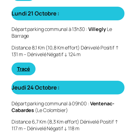
Lundi 21 Octobre :
Départ parking communal à 13h30 :
Villegly
Le
Barrage
Distance 8,1 Km (10,8 Km effort) Dénivelé Positif ↑
131 m – Dénivelé Négatif ↓ 124 m
Tracé
Jeudi 24 Octobre :
Départ parking communal à 09h00 :
Ventenac-
Cabardes
(Le Colombier)
Distance 6,7 Km (8,3 Km effort) Dénivelé Positif ↑
117 m – Dénivelé Négatif ↓ 118 m