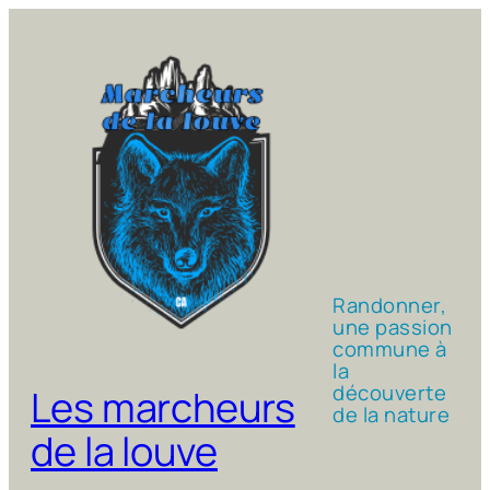
Aller
au
contenu
Randonner,
une passion
commune à
la
découverte
Les marcheurs
de la nature
de la louve