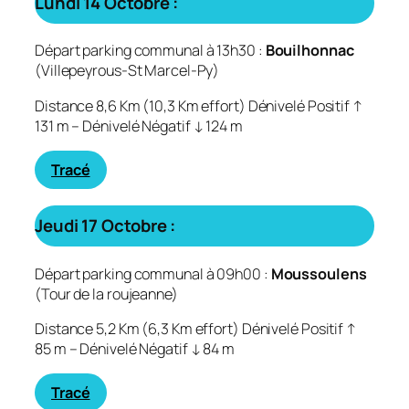
Lundi 14 Octobre :
Départ parking communal à 13h30 :
Bouilhonnac
(Villepeyrous-St Marcel-Py)
Distance 8,6 Km (10,3 Km effort) Dénivelé Positif ↑
131 m – Dénivelé Négatif
↓ 124 m
Tracé
Jeudi 17 Octobre :
Départ parking communal à 09h00 :
Moussoulens
(Tour de la roujeanne)
Distance 5,2 Km (6,3 Km effort) Dénivelé Positif ↑
85 m – Dénivelé Négatif ↓ 84 m
Tracé