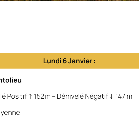
Lundi 6 Janvier :
tolieu
é Positif ↑ 152 m – Dénivelé Négatif ↓ 147 m
Moyenne