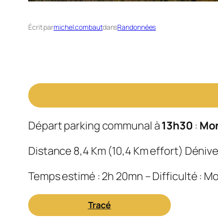
Écrit par
michel.combaut
dans
Randonnées
Départ parking communal à
13h30
:
Mon
Distance 8,4 Km (10,4 Km effort) Dénivel
Temps estimé : 2h 20mn – Difficulté : 
Tracé