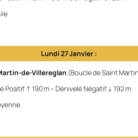
ile
Lundi 27 Janvier :
Martin-de-Villereglan
(Boucle de Saint Marti
é Positif ↑ 190 m – Dénivelé Négatif ↓ 192 m
Moyenne