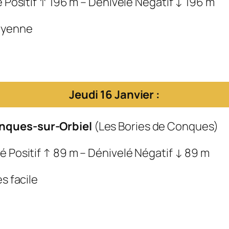
é Positif ↑ 196 m – Dénivelé Négatif ↓ 196 m
Moyenne
Jeudi 16 Janvier :
nques-sur-Orbiel
(Les Bories de Conques)
é Positif ↑ 89 m – Dénivelé Négatif ↓ 89 m
s facile