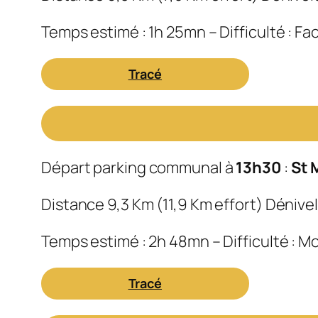
Temps estimé : 1h 25mn – Difficulté : Fac
Tracé
Départ parking communal à
13h30
:
St 
Distance 9,3 Km (11,9 Km effort) Dénivel
Temps estimé : 2h 48mn – Difficulté : 
Tracé