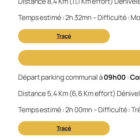
Distance 8,4 Km (11,1 Km effort) Dénivel
Temps estimé : 2h 32mn – Difficulté : 
Tracé
Départ parking communal à
09h00
:
Co
Distance 5,4 Km (6,6 Km effort) Dénivel
Temps estimé : 2h 00mn – Difficulté : Trè
Tracé