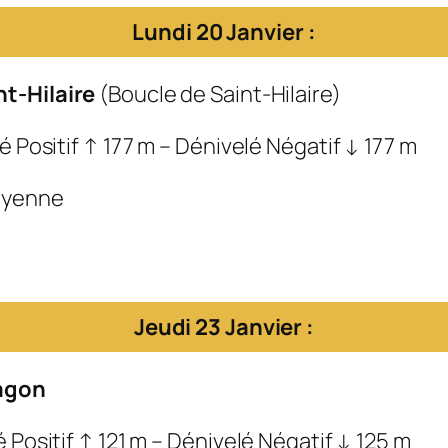
Lundi 20 Janvier :
nt-Hilaire
(Boucle de Saint-Hilaire)
é Positif ↑ 177 m – Dénivelé Négatif ↓ 177 m
Moyenne
Jeudi 23 Janvier :
agon
 Positif ↑ 121 m – Dénivelé Négatif ↓ 125 m