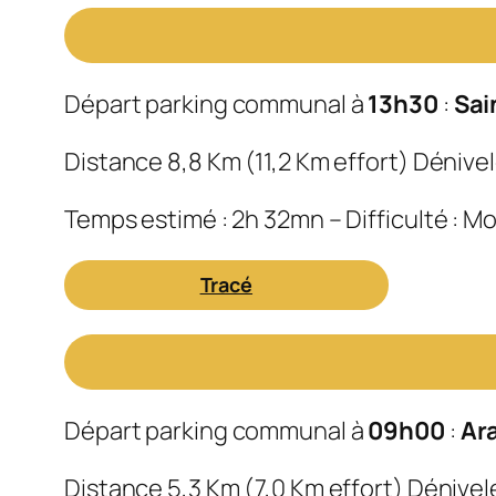
Départ parking communal à
13h30
:
Sai
Distance 8,8 Km (11,2 Km effort) Dénivel
Temps estimé : 2h 32mn – Difficulté : 
Tracé
Départ parking communal à
09h00
:
Ar
Distance 5,3 Km (7,0 Km effort) Dénivelé