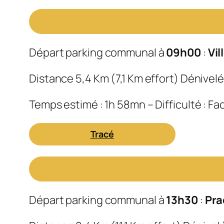
Départ parking communal à
09h00
:
Vi
Distance 5,4 Km (7,1 Km effort) Dénivelé
Temps estimé : 1h 58mn – Difficulté : Fac
Tracé
Départ parking communal à
13h30
:
Pra