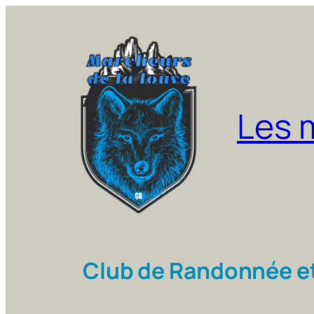
Aller
au
contenu
Les 
Club de Randonnée e